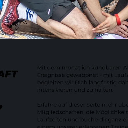
Mit dem monatlich kündbaren Ab
AFT
Ereignisse gewappnet - mit Laufz
begleiten wir Dich langfristig da
intensivieren und zu halten.
,
Erfahre auf dieser Seite mehr übe
Mitgliedschaften, die Möglichkei
Laufzeiten und buche dir ganz e
einem unserer erfahrenen Traine