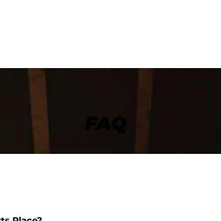
FAQ
rts Place?