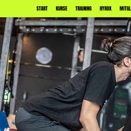
START
KURSE
TRAINING
HYROX
MITGL