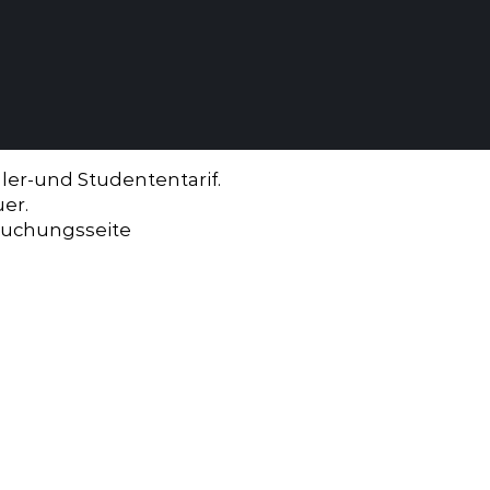
üler-und Studententarif.
er.
 Buchungsseite