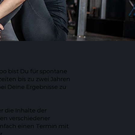
o bist Du für spontane
eiten bis zu zwei Jahren
bei Deine Ergebnisse zu
r die Inhalte der
ten verschiedener
infach einen Termin mit
r.