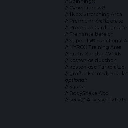
// Spinning®
// CyberFitness®
// five® Stretching Area
// Premium Kraftgeräte
// Premium Cardiogeräte
// Freihantelbereich
// Superilla® Functional A
// HYROX Training Area
// gratis Kunden WLAN
// kostenlos duschen
// kostenlose Parkplätze
// großer Fahrradparkpla
optional:
// Sauna
// BodyShake Abo
// seca@ Analyse Flatrate